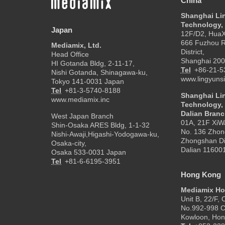
China
Shanghai Li
Technology, 
Japan
12F/D2, HuaXi
666 Fuzhou 
Mediamix, Ltd.
District,
Head Office
Shanghai 200
HI Gotanda Bldg, 2-11-17,
Tel
+86-21-5
Nishi Gotanda, Shinagawa-ku,
www.lingyunsi
Tokyo 141-0031 Japan
Tel
+81-3-5740-8188
Shanghai Li
www.mediamix.inc
Technology, 
Dalian Bran
West Japan Branch
01A, 21F XiW
Shin-Osaka ARES Bldg, 1-1-32
No. 136 Zhon
Nishi-Awaji,Higashi-Yodogawa-ku,
Zhongshan Dis
Osaka-city,
Dalian 11600
Osaka 533-0031 Japan
Tel
+81-6-6195-3951
Hong Kong
Mediamix Ho
Unit B, 22/F,
No.992-998 C
Kowloon, Ho