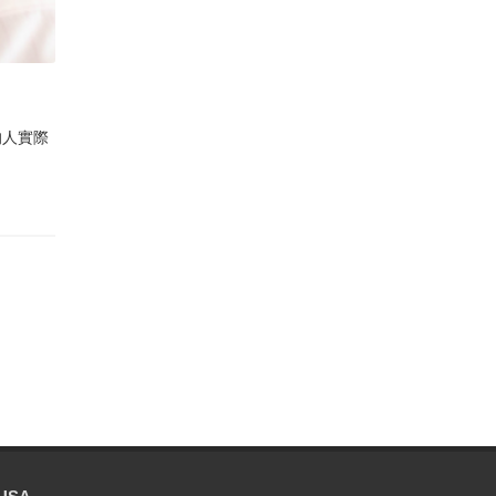
。
的人實際