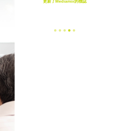
更新了Mediamix的標誌
感想」
系